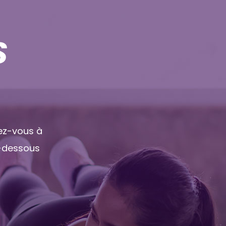
S
rez-vous à
i-dessous
!